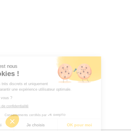
ur, c'est nous
 Cookies !
ommes très discrets et uniquement
 vous garantir une expérience utilisateur optimale.
OK pour vous ?
politique de confidentialité
Consentements certifiés par
n merci
Je choisis
OK pour moi