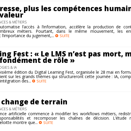
ogresse, plus les compétences humai
valeur
CES & MÉTIERS
le automatise l’accès à l’information, accélère la production de co
mbreux métiers. Pourtant, dans le même mouvement, les ent
 l’importance du jugement,...
SUITE
ing Fest : « Le LMS n’est pas mort, 
ofondément de rôle »
GIES & IA
oisième édition du Digital Learning Fest, organisée le 28 mai en for
vient sur les grands thèmes qui structureront cette journée : IA, com
ntégration des...
SUITE
 change de terrain
CES & MÉTIERS
igence artificielle commence à modifier les workflows métiers, redistr
esponsabilités et recomposer les chaînes de décision. L’étude 
loitte montre que...
SUITE