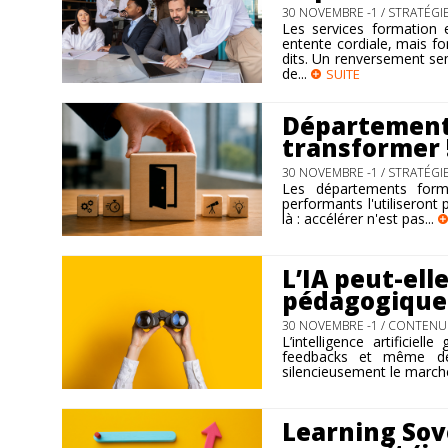
30 NOVEMBRE -1 /
STRATÉGI
Les services formation 
entente cordiale, mais fo
dits. Un renversement se
de...
SUITE
Département 
transformer 
30 NOVEMBRE -1 /
STRATÉGI
Les départements format
performants l'utiliseront p
là : accélérer n'est pas...
L’IA peut-ell
pédagogique
30 NOVEMBRE -1 /
CONTENUS
L’intelligence artificie
feedbacks et même des
silencieusement le marché 
Learning Sove