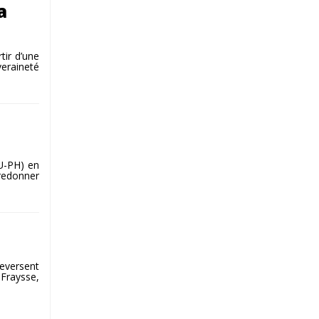
a
tir d’une
veraineté
PU-PH) en
 redonner
leversent
 Fraysse,