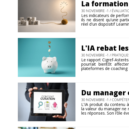
La formation
30 NOVEMBRE -1 /
ÉVALUATI
Les indicateurs de perfor
ils ne disent qu'une parti
réel d'un dispositif Learn
L'IA rebat l
30 NOVEMBRE -1 /
PRATIQUES
Le rapport Cigref-Asterès
pourrait bientôt affecte
plateformes de coaching :
Du manager 
30 NOVEMBRE -1 /
COMPÉTEN
L'IA produit du contenu 
la valeur du manager ne r
les réponses. Son rôle évo