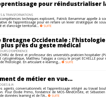
prentissage pour réindustrialiser l
ES & TRANSFORMATIONS
 compétences techniques explosent, Patrick Benammar appelle à sor
tive de l’apprentissage pour en refaire un levier stratégique de sou
é et d’ancrage territorial....
SUITE
 Bretagne Occidentale : l’histologie
 plus près du geste médical
TOURS D'EXPÉRIENCE
CHRU de Brest et professeur des universités-praticien hospitalier (
et cytogénétique, Matthieu Talagas a conçu le projet ECHELLE pour
 l’histologie. En articulant e-learning,...
SUITE
ement de métier en vue
GIES & IA
e, les agents conversationnels et l’apprentissage intégré au travail bou
on. Pour Élodie Primo, fondatrice de MOS-MindOnSite, et Sébastien
de données learning et de l’IA...
SUITE