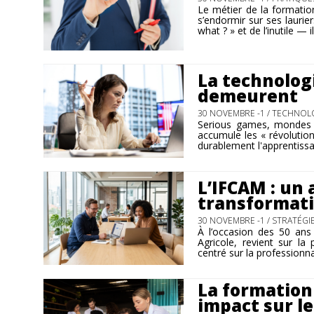
Le métier de la formatio
s’endormir sur ses lauri
what ? » et de l’inutile — i
La technolog
demeurent
30 NOVEMBRE -1 /
TECHNOLO
Serious games, mondes v
accumule les « révolution
durablement l'apprentissa
L’IFCAM : un
transformati
30 NOVEMBRE -1 /
STRATÉGI
À l’occasion des 50 ans 
Agricole, revient sur la
centré sur la professionnal
La formation 
impact sur l