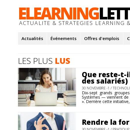
ELEARNING
LET
ACTUALITE & STRATEGIES LEARNING &
Actualités
Événements
Offres d'emplois
C
LES PLUS
LUS
Que reste-t-il
des salariés)
30 NOVEMBRE -1 /
TECHNOLO
Dix-sept grands groupes 
Systèmes — viennent de s
». Derrière cette initiativ
Rendre la for
30 NOVEMBRE -1 /
PRATIQUES