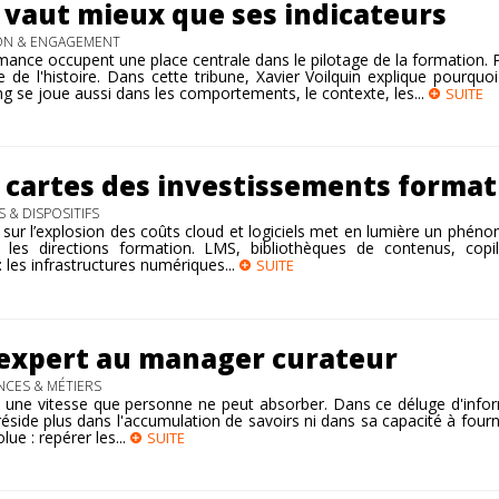
 vaut mieux que ses indicateurs
ON & ENGAGEMENT
mance occupent une place centrale dans le pilotage de la formation. 
e de l'histoire. Dans cette tribune, Xavier Voilquin explique pourquoi
ing se joue aussi dans les comportements, le contexte, les...
SUITE
es cartes des investissements format
 & DISPOSITIFS
 sur l’explosion des coûts cloud et logiciels met en lumière un phén
r les directions formation. LMS, bibliothèques de contenus, copil
 les infrastructures numériques...
SUITE
expert au manager curateur
CES & MÉTIERS
à une vitesse que personne ne peut absorber. Dans ce déluge d'info
éside plus dans l'accumulation de savoirs ni dans sa capacité à fourn
lue : repérer les...
SUITE