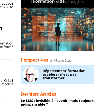
e pouvoir
meux « so
n
ormation
ransformé
Perspectives
by Michel Diaz
Département formation :
accélérer n'est pas
transformer !
du Crédit
un modèle
Derniers Articles
Le LMS : invisible à l'avenir, mais toujours
indispensable ?