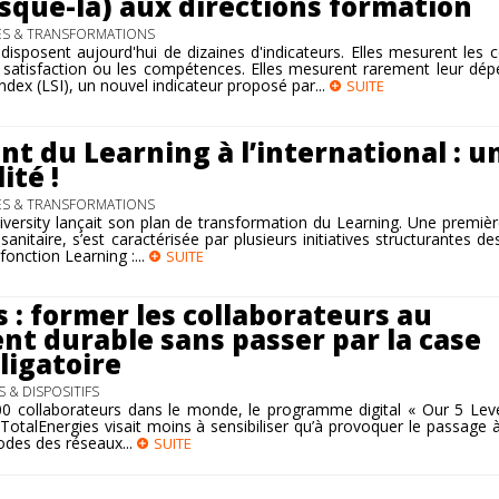
sque-là) aux directions formation
ES & TRANSFORMATIONS
disposent aujourd'hui de dizaines d'indicateurs. Elles mesurent les c
 satisfaction ou les compétences. Elles mesurent rarement leur dé
ndex (LSI), un nouvel indicateur proposé par...
SUITE
t du Learning à l’international : u
ité !
ES & TRANSFORMATIONS
niversity lançait son plan de transformation du Learning. Une premiè
anitaire, s’est caractérisée par plusieurs initiatives structurantes de
 fonction Learning :...
SUITE
 : former les collaborateurs au
t durable sans passer par la case
ligatoire
 & DISPOSITIFS
0 collaborateurs dans le monde, le programme digital « Our 5 Leve
otalEnergies visait moins à sensibiliser qu’à provoquer le passage à 
codes des réseaux...
SUITE