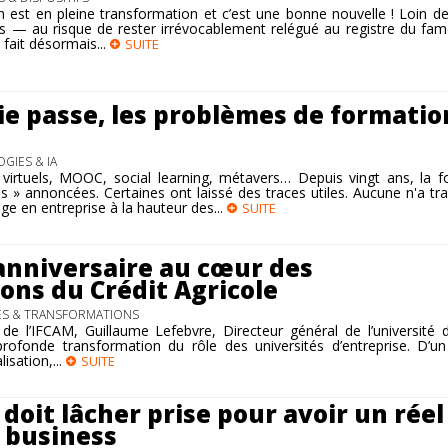
n est en pleine transformation et c’est une bonne nouvelle ! Loin d
ers — au risque de rester irrévocablement relégué au registre du fa
l fait désormais...
SUITE
ie passe, les problèmes de formatio
GIES & IA
irtuels, MOOC, social learning, métavers… Depuis vingt ans, la f
s » annoncées. Certaines ont laissé des traces utiles. Aucune n'a t
ge en entreprise à la hauteur des...
SUITE
 anniversaire au cœur des
ons du Crédit Agricole
ES & TRANSFORMATIONS
de l’IFCAM, Guillaume Lefebvre, Directeur général de l’université 
 profonde transformation du rôle des universités d’entreprise. D’
isation,...
SUITE
doit lâcher prise pour avoir un réel
e business