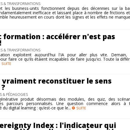
ES & TRANSFORMATIONS
et les business-units fonctionnent depuis des décennies sur la ba
ndamentalement inefficace et laissant place à nombre de frictions e
mble heureusement en cours dont les signes et les effets ne manqu
formation : accélérer n'est pas
!
ES & TRANSFORMATIONS
ion exploitent aujourd'hui l'IA pour aller plus vite. Demain, 
our faire ce qu'ils étaient incapables de faire jusqu'ici. Toute la diffé
SUITE
e vraiment reconstituer le sens
 ?
 & PÉDAGOGIES
lle générative produit désormais des modules, des quiz, des scéna
 parcours personnalisés. Une question commence alors à tr
du digital learning : qu’est-ce que le...
SUITE
reignty Index : l'indicateur qui