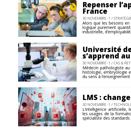
Repenser l’ap
France
30 NOVEMBRE -1 /
STRATÉGI
Alors que les besoins en
logique purement quantita
industrielle, d’employabilit
Université de
s’apprend au
30 NOVEMBRE -1 /
CAS & RE
Médecin pathologiste au 
histologie, embryologie 
du sens à l’enseignement de
LMS : chang
30 NOVEMBRE -1 /
TECHNOLO
L’intelligence artificiell
les usages de la formati
spécialiste des standards 