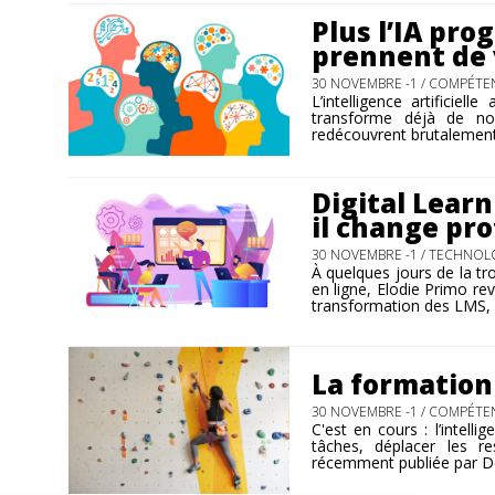
Plus l’IA pr
prennent de 
30 NOVEMBRE -1 /
COMPÉTEN
L’intelligence artificiel
transforme déjà de no
redécouvrent brutalement
Digital Learn
il change pr
30 NOVEMBRE -1 /
TECHNOLO
À quelques jours de la tr
en ligne, Elodie Primo re
transformation des LMS, i
La formation
30 NOVEMBRE -1 /
COMPÉTEN
C'est en cours : l’intell
tâches, déplacer les r
récemment publiée par De