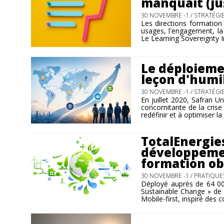
manquait (ju
30 NOVEMBRE -1 /
STRATÉGI
Les directions formation 
usages, l'engagement, la
Le Learning Sovereignty I
Le déploiemen
leçon d'humil
30 NOVEMBRE -1 /
STRATÉGI
En juillet 2020, Safran U
concomitante de la crise s
redéfinir et à optimiser la
TotalEnergies
développemen
formation ob
30 NOVEMBRE -1 /
PRATIQUES
Déployé auprès de 64 00
Sustainable Change » de T
Mobile-first, inspiré des 