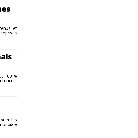
nes
ntenus et
reprises
mais
mat 100 %
pétences,
ibuer les
mondiale