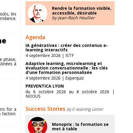
Rendre la formation visible,
accessible, désirable
oûts, les
by Jean-Roch Houllier
pendance.
Agenda
ne
IA génératives : créer des contenus e-
learning interactifs
4 septembre 2026 | ISTF
re phase,
Adaptive learning, microlearning et
stinées à
évaluation conversationnelle : les clés
d'une formation personnalisée
4 septembre 2026 | Experquiz
PREVENTICA LYON
du 6 octobre 2026 au 8 octobre 2026 |
NOOUS
Success Stories
rs for a
by E-learning Letter
l’action.
Monoprix : la formation se
met à table