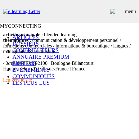
MYCONNECTING
activité principale
: blended learning
ARTICLES
thématiques
: communication & développement personnel /
DOSSIERS
formations commerciales / informatique & bureautique / langues /
CONTRIBUTEURS
management & leadership
ANNUAIRE PREMIUM
EMPLOIS
40 rue de l’Est | 92100 | Boulogne-Billancourt
Haut de seine (92) | Île-de-France | France
ÉVÉNEMENTS
COMMUNIQUÉS
lien vers le site
LES PLUS LUS
INSCRIPTION NEWSLETTER