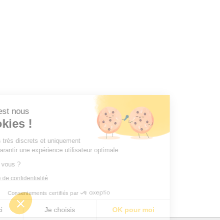
ur, c'est nous
 Cookies !
ommes très discrets et uniquement
 vous garantir une expérience utilisateur optimale.
OK pour vous ?
politique de confidentialité
Consentements certifiés par
n merci
Je choisis
OK pour moi