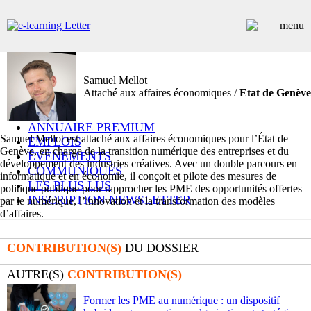
Samuel Mellot
ARTICLES
Attaché aux affaires économiques /
Etat de Genève
DOSSIERS
CONTRIBUTEURS
ANNUAIRE PREMIUM
Samuel Mellot est attaché aux affaires économiques pour l’État de
EMPLOIS
Genève, en charge de la transition numérique des entreprises et du
ÉVÉNEMENTS
développement des industries créatives. Avec un double parcours en
COMMUNIQUÉS
informatique et en économie, il conçoit et pilote des mesures de
LES PLUS LUS
politique publique pour rapprocher les PME des opportunités offertes
INSCRIPTION NEWSLETTER
par le numérique, l’innovation et la transformation des modèles
d’affaires.
CONTRIBUTION(S)
DU DOSSIER
AUTRE(S)
CONTRIBUTION(S)
Former les PME au numérique : un dispositif