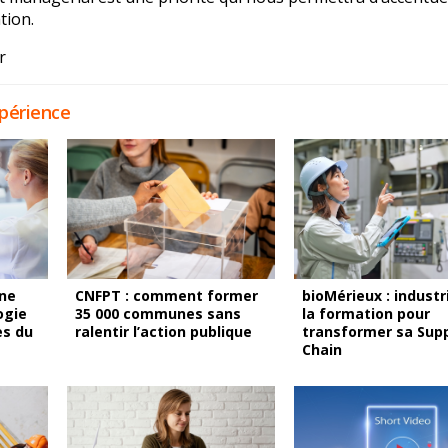
tion.
r
périence
gne
CNFPT : comment former
bioMérieux : industr
ogie
35 000 communes sans
la formation pour
ès du
ralentir l’action publique
transformer sa Sup
Chain