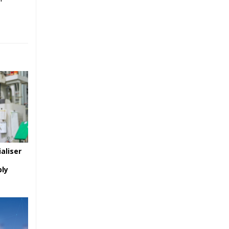
ialiser
ply