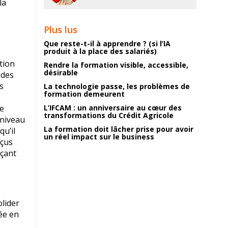
la
Plus lus
Que reste-t-il à apprendre ? (si l’IA
produit à la place des salariés)
tion
Rendre la formation visible, accessible,
désirable
 des
s
La technologie passe, les problèmes de
formation demeurent
ne
L’IFCAM : un anniversaire au cœur des
transformations du Crédit Agricole
 niveau
La formation doit lâcher prise pour avoir
qu’il
un réel impact sur le business
eçus
rçant
olider
ée en