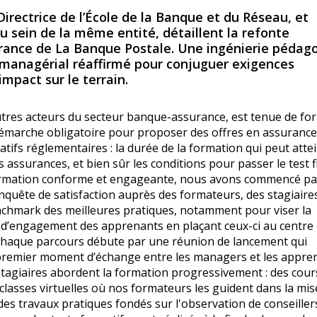
Directrice de l’École de la Banque et du Réseau, et
sein de la même entité, détaillent la refonte
surance de La Banque Postale. Une ingénierie pédag
e managérial réaffirmé pour conjuguer exigences
pact sur le terrain.
autres acteurs du secteur banque-assurance, est tenue de fo
 démarche obligatoire pour proposer des offres en assurance
tifs réglementaires : la durée de la formation qui peut atte
 assurances, et bien sûr les conditions pour passer le test f
e formation conforme et engageante, nous avons commencé pa
nquête de satisfaction auprès des formateurs, des stagiaires
hmark des meilleures pratiques, notamment pour viser la
 d’engagement des apprenants en plaçant ceux-ci au centre 
t. Chaque parcours débute par une réunion de lancement qui
un premier moment d’échange entre les managers et les appre
 stagiaires abordent la formation progressivement : des cour
e classes virtuelles où nos formateurs les guident dans la mis
es travaux pratiques fondés sur l'observation de conseiller