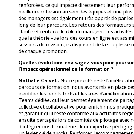
renforcées, ce qui impacte directement leur performa
meilleure cohésion au sein des équipes et une plus
des managers est également très appréciée par les 
long de leur parcours. Les retours des formateurs s
clarifie et renforce le rôle du manager. Les activit
que la théorie vue lors des cours en ligne est assim
sessions de révision, ils disposent de la soupless
de chaque promotion.
Quelles évolutions envisagez-vous pour poursui
l’impact opérationnel de la formation ?
Nathalie Calvet :
Notre priorité reste l’améliorati
parcours de formation, nous avons mis en place d
identifier les points forts et les axes d’améliorat
Teams dédiée, qui leur permet également de partager
collective et collaborative pour enrichir nos prati
et garantir qu’il reste conforme aux actualités régle
ensuite partagés lors de comités de pilotage avec 
d'intégrer nos formateurs, leur expertise pédagogiq
un levier clé de succès. Renforcer l’accompagnemen