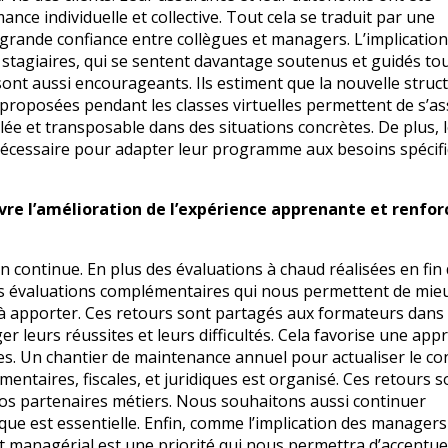
nce individuelle et collective. Tout cela se traduit par une
 grande confiance entre collègues et managers. L’implication
stagiaires, qui se sentent davantage soutenus et guidés to
ont aussi encourageants. Ils estiment que la nouvelle struc
és proposées pendant les classes virtuelles permettent de s’a
ilée et transposable dans des situations concrètes. De plus, 
e nécessaire pour adapter leur programme aux besoins spécif
vre l’amélioration de l’expérience apprenante et renfor
on continue. En plus des évaluations à chaud réalisées en fin
es évaluations complémentaires qui nous permettent de mie
ion à apporter. Ces retours sont partagés aux formateurs dans
 leurs réussites et leurs difficultés. Cela favorise une app
ques. Un chantier de maintenance annuel pour actualiser le c
mentaires, fiscales, et juridiques est organisé. Ces retours s
nos partenaires métiers. Nous souhaitons aussi continuer
ue est essentielle. Enfin, comme l’implication des managers
t managérial est une priorité qui nous permettra d’accentue