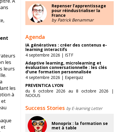
itre. À
Repenser l’apprentissage
dans
pour réindustrialiser la
France
e,
by Patrick Benammar
Agenda
ment
IA génératives : créer des contenus e-
learning interactifs
4 septembre 2026 | ISTF
rateurs
on les
Adaptive learning, microlearning et
évaluation conversationnelle : les clés
s leurs
d'une formation personnalisée
le.
4 septembre 2026 | Experquiz
la
PREVENTICA LYON
dant les
du 6 octobre 2026 au 8 octobre 2026 |
ption à
NOOUS
 et
eau
Success Stories
by E-learning Letter
Chaque
Monoprix : la formation se
 et
met à table