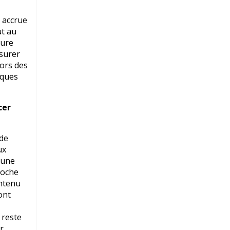
 accrue
ut au
ture
ssurer
lors des
iques
cer
 de
ux
 une
roche
ontenu
ont
 reste
r