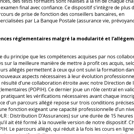
, des tests formatifs sont réalisés à la fin de chaque chap
examen final avec confiance. Ce dispositif s’intègre de plus 
ours de prise de fonction des conseillers bancaires, en
rcialisées par La Banque Postale (assurance vie, prévoyanc
nces réglementaires malgré la modularité et l’allége
ée du principe que les compétences acquises par nos collabo
sur la meilleure manière de mettre à profit ces acquis, sel
ours allégés permettent à ceux qui ont suivi la formation dan
nouveaux aspects nécessaires à leur évolution professionnel
résulté d’une collaboration étroite avec notre Direction de 
lementaires (POPIH). Ce dernier joue un rôle central en vali
pratiquant les vérifications nécessaires avant chaque inscri
ce d'un parcours allégé repose sur trois conditions précises
 une fonction exigeant une capacité professionnelle d’un niv
DLR : Distribution D’Assurances) sur une durée de 15 heures
qu’il ait été formé à la nouvelle version de notre dispositif. 
. Le parcours allégé, qui réduit à la fois les cours en ligne