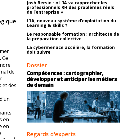
Josh Bersin : « L’IA va rapprocher les
professionnels RH des problèmes réels
de l’entreprise »
ogique
L’IA, nouveau système d’exploitation du
Learning & Skills ?
Le responsable formation : architecte de
la préparation collective
La cybermenace accélère, la formation
rmer
doit suivre
. Ce
indre
Dossier
inal de
Compétences : cartographier,
r
développer et anticiper les métiers
de demain
 et des
d’un
nants
s en
e en
s
Regards d'experts